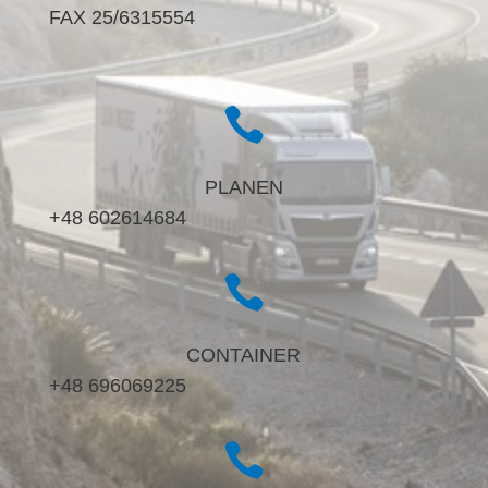
FAX 25/6315554

PLANEN
+48 602614684

CONTAINER
+48 696069225
