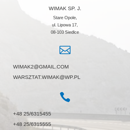
WIMAK SP. J.
Stare Opole,
ul. Lipowa 17,
08-103 Siedlce

WIMAK2@GMAIL.COM
WARSZTAT.WIMAK@WP.PL

+48 25/6315455
+48 25/6315555