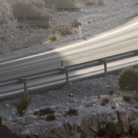
SERVICE
+48 696069221
+48 25/6315466